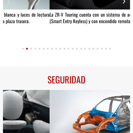
ra
La ZR-V Touring cuenta con un sistema de acceso inteligente sin llave
P
(Smart Entry Keyless) y con encendido remoto del motor.
f
SEGURIDAD