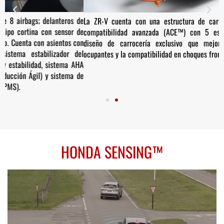
de
L
La ZR-V cuenta con una estructura de carrocería con ingeniería de
de
d
compatibilidad avanzada (ACE™) con 5 estrellas en seguridad. Un
on
v
diseño de carrocería exclusivo que mejora la protección de los
el
a
ocupantes y la compatibilidad en choques frontales.
HA
v
de
(
m
HONDA SENSING™