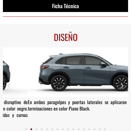
Ficha Técnica
DISEÑO
de
En ambos paragolpes y puertas laterales se aplicaron molduras con
F
o.
terminaciones en color Piano Black.
p
as
f