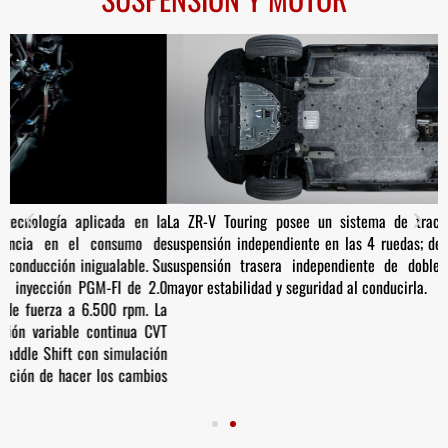
la
La ZR-V Touring posee un sistema de tracción delantera 2WD con
L
de
suspensión independiente en las 4 ruedas; delantera tipo McPherson y
o
Su
suspensión trasera independiente de doble brazo (Multi-Link) para
c
.0
mayor estabilidad y seguridad al conducirla.
m
La
l
VT
m
ón
c
os
d
s